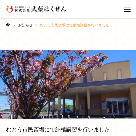
お知らせ
むとう市民斎場にて納棺講習を行いました
家族葬
一日葬
葬儀豆知識
葬儀豆知識
お葬式の全体像と2日間の
お葬式の費用の内訳と
スケジュール｜初めての方
場・事前相談のすすめ
会員制度 ま
直葬・火葬式
ラブ
でも安心｜稚内の葬儀社が
内の葬儀社がわかりや
丁寧に解説
解説
むとう市民斎場にて納棺講習を行いました