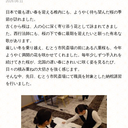
2026.06.11
日本で最も遅い春を迎える稚内にも、ようやく待ち望んだ桜の季
節が訪れました。
古くから桜は、人の心に深く寄り添う花として詠まれてきまし
た。西行法師にも、桜の下で春に最期を迎えたいと願った有名な
歌があります。
厳しい冬を乗り越え、むとう市民斎場の前にある八重桜も、今年
ようやく満開の花を咲かせてくれました。毎年少しずつ手入れを
続けてきた桜が、北国の遅い春にきれいに咲く姿を見るたび、
日々の積み重ねの大切さを強く感じます。
そんな中、先日、むとう市民斎場にて職員を対象とした納棺講習
を行いました。