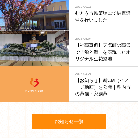
2026.06.11
むとう市民斎場にて納棺講
習を行いました
2026.05.04
【社葬事例】天塩町の葬儀
で「船と海」を表現したオ
リジナル生花祭壇
2026.04.26
【お知らせ】新CM（イメ
ージ動画）を公開｜稚内市
の葬儀・家族葬
お知らせ一覧