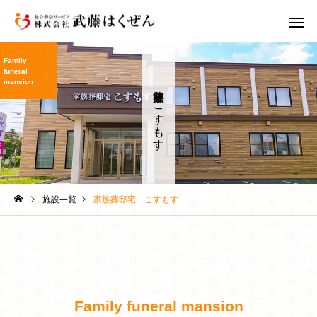
Family
funeral
mansion
家族葬邸宅 こすもす
家族葬
一日葬
葬儀豆知識
葬儀豆知識
施設一覧
家族葬邸宅 こすもす
お葬式の全体像と2日間の
お葬式の費用の内訳と
スケジュール｜初めての方
場・事前相談のすすめ
会員制度 ま
直葬・火葬式
ラブ
でも安心｜稚内の葬儀社が
内の葬儀社がわかりや
丁寧に解説
解説
Family funeral mansion