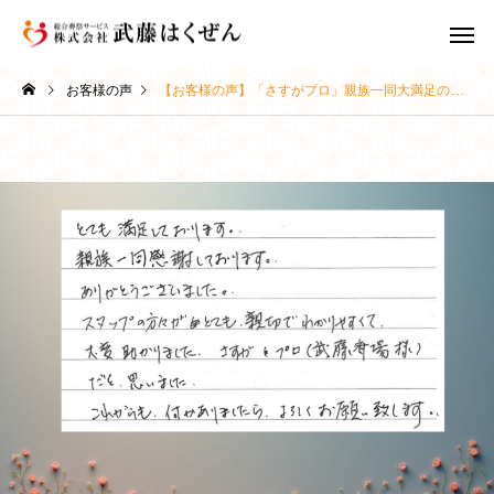
お客様の声
【お客様の声】「さすがプロ」親族一同大満足のご葬儀｜稚内市 武藤はくぜん
家族葬
一日葬
葬儀豆知識
葬儀豆知識
お葬式の全体像と2日間の
お葬式の費用の内訳と
スケジュール｜初めての方
場・事前相談のすすめ
会員制度 ま
直葬・火葬式
ラブ
でも安心｜稚内の葬儀社が
内の葬儀社がわかりや
丁寧に解説
解説