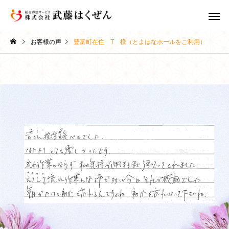
お客様の声
豊富町在住 T 様（とよはなホールをご利用）
家族葬
一日葬
葬儀豆知識
葬儀豆知識
お葬式の全体像と2日間の
お葬式の費用の内訳と
スケジュール｜初めての方
場・事前相談のすすめ
会員制度 ま
直葬・火葬式
ラブ
でも安心｜稚内の葬儀社が
内の葬儀社がわかりや
丁寧に解説
解説