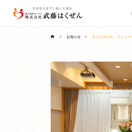
お知らせ
さくらホール リニュー
家族葬
葬儀豆知識
葬儀豆知識
【稚内の葬儀】日程はどう
お葬式の全体像と2日間の
決める？流れと注意点を解
スケジュール｜初めての方
直葬・火葬式
説｜葬儀なんでも相談所
でも安心｜稚内の葬儀社が
丁寧に解説