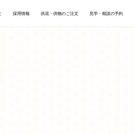
と
採用情報
供花・供物のご注文
見学・相談の予約
詳細を見る
自宅葬
葬儀豆知識
葬儀豆知識
終活の始め方とエンディン
在宅看取りとは？終末期ケ
グノート・生前整理ガイド
アの準備から葬儀社への連
｜稚内の家族葬儀社が解説
絡まで｜稚内の家族葬 武
藤はくぜん