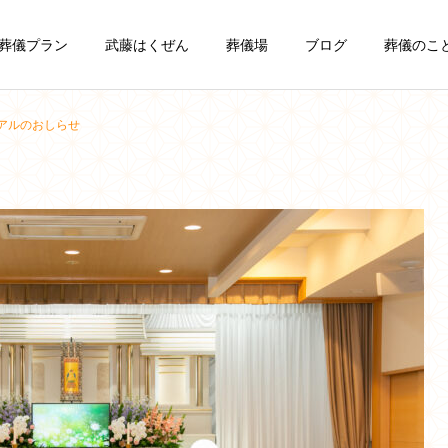
葬儀プラン
武藤はくぜん
葬儀場
ブログ
葬儀のこ
アルのおしらせ
一日葬
一般葬
葬儀豆知識
葬儀豆知識
お葬式の費用の内訳と相
お葬式の種類と家族葬のメ
場・事前相談のすすめ｜稚
リット・注意点｜稚内の葬
会員制度 まごころク
ラブ
内の葬儀社がわかりやすく
儀社が選び方をわかりやす
解説
く解説