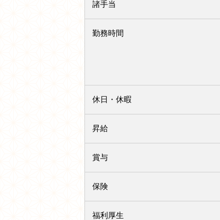
諸手当
勤務時間
休日・休暇
昇給
賞与
保険
福利厚生