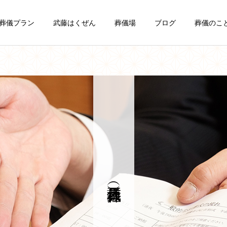
葬儀プラン
武藤はくぜん
葬儀場
ブログ
葬儀のこ
一日葬
一般葬
葬儀豆知識
葬儀豆知識
お葬式の費用の内訳と相
お葬式の種類と家族葬のメ
場・事前相談のすすめ｜稚
リット・注意点｜稚内の葬
会員制度 まごころク
ラブ
内の葬儀社がわかりやすく
儀社が選び方をわかりやす
解説
く解説