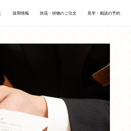
と
採用情報
供花・供物のご注文
見学・相談の予約
詳細を見る
自宅葬
葬儀豆知識
葬儀豆知識
終活の始め方とエンディン
在宅看取りとは？終末期ケ
グノート・生前整理ガイド
アの準備から葬儀社への連
｜稚内の家族葬儀社が解説
絡まで｜稚内の家族葬 武
藤はくぜん