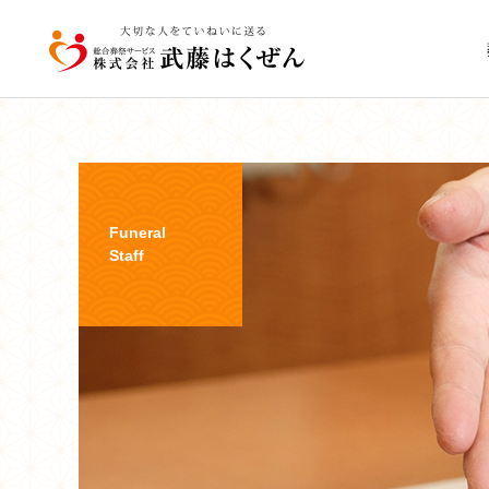
Funeral
家族葬
Staff
葬儀豆知識
葬儀豆知識
【稚内の葬儀】日程はどう
お葬式の全体像と2日間の
決める？流れと注意点を解
スケジュール｜初めての方
直葬・火葬式
説｜葬儀なんでも相談所
でも安心｜稚内の葬儀社が
丁寧に解説