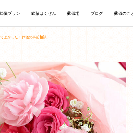
葬儀プラン
武藤はくぜん
葬儀場
ブログ
葬儀のこ
ってよかった！葬儀の事前相談
一日葬
一般葬
葬儀豆知識
葬儀豆知識
お葬式の費用の内訳と相
お葬式の種類と家族葬のメ
場・事前相談のすすめ｜稚
リット・注意点｜稚内の葬
会員制度 まごころク
ラブ
内の葬儀社がわかりやすく
儀社が選び方をわかりやす
解説
く解説