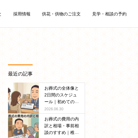
と
採用情報
供花・供物のご注文
見学・相談の予約
詳細を見る
自宅葬
最近の記事
葬儀豆知識
葬儀豆知識
お葬式の全体像と
終活の始め方とエンディン
在宅看取りとは？終末期ケ
2日間のスケジュ
ール｜初めての方
グノート・生前整理ガイド
アの準備から葬儀社への連
でも安心｜稚内の
2026.06.30
｜稚内の家族葬儀社が解説
絡まで｜稚内の家族葬 武
葬儀社が丁寧に解
お葬式の費用の内
藤はくぜん
説
訳と相場・事前相
談のすすめ｜稚内