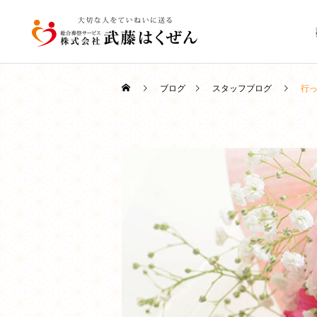
ブログ
スタッフブログ
行
家族葬
葬儀豆知識
葬儀豆知識
【稚内の葬儀】日程はどう
お葬式の全体像と2日間の
決める？流れと注意点を解
スケジュール｜初めての方
直葬・火葬式
説｜葬儀なんでも相談所
でも安心｜稚内の葬儀社が
丁寧に解説